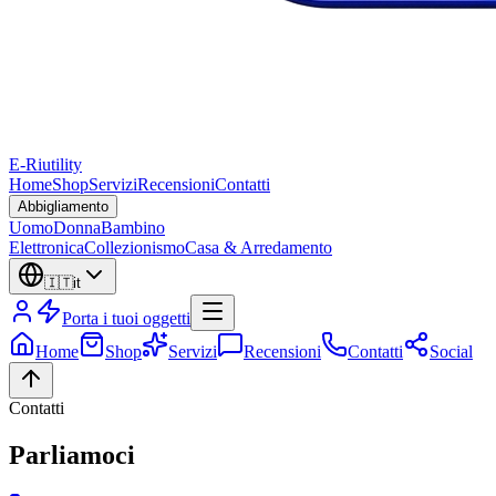
E-Riutility
Home
Shop
Servizi
Recensioni
Contatti
Abbigliamento
Uomo
Donna
Bambino
Elettronica
Collezionismo
Casa & Arredamento
🇮🇹
it
Porta i tuoi oggetti
Home
Shop
Servizi
Recensioni
Contatti
Social
Contatti
Parliamoci